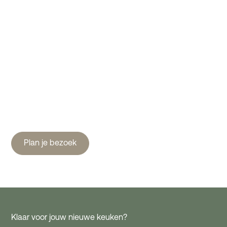
Wij maken graag
eens kennis.
We nemen de tijd om samen tot een keuken te komen
die nergens in wordt beperkt in onze Inspiratie Studio.
Met zorgvuldig geselecteerde materialen, doordacht
design en een afwerking op het hoogste niveau.
Plan je bezoek
Klaar voor jouw nieuwe keuken?